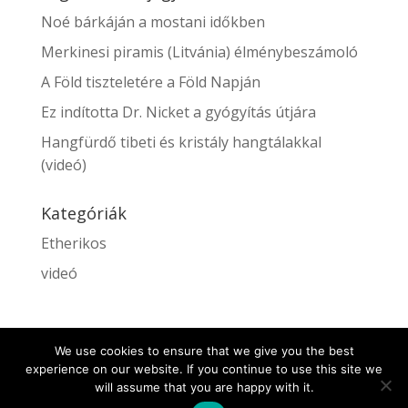
Noé bárkáján a mostani időkben
Merkinesi piramis (Litvánia) élménybeszámoló
A Föld tiszteletére a Föld Napján
Ez indította Dr. Nicket a gyógyítás útjára
Hangfürdő tibeti és kristály hangtálakkal
(videó)
Kategóriák
Etherikos
videó
We use cookies to ensure that we give you the best
experience on our website. If you continue to use this site we
will assume that you are happy with it.
WebshopCompany ltd - London