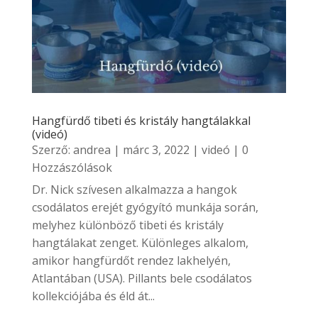
Hangfürdő tibeti és kristály hangtálakkal
(videó)
Szerző:
andrea
|
márc 3, 2022
|
videó
| 0
Hozzászólások
Dr. Nick szívesen alkalmazza a hangok
csodálatos erejét gyógyító munkája során,
melyhez különböző tibeti és kristály
hangtálakat zenget. Különleges alkalom,
amikor hangfürdőt rendez lakhelyén,
Atlantában (USA). Pillants bele csodálatos
kollekciójába és éld át...