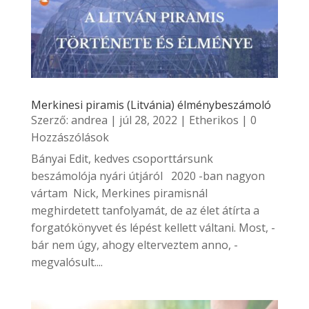
Merkinesi piramis (Litvánia) élménybeszámoló
Szerző:
andrea
|
júl 28, 2022
|
Etherikos
| 0
Hozzászólások
Bányai Edit, kedves csoporttársunk
beszámolója nyári útjáról 2020 -ban nagyon
vártam Nick, Merkines piramisnál
meghirdetett tanfolyamát, de az élet átírta a
forgatókönyvet és lépést kellett váltani. Most, -
bár nem úgy, ahogy elterveztem anno, -
megvalósult....