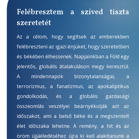
Felébresztem a szíved tiszta
szeretetét
Az a célom, hogy segítsek az emberekben
felébreszteni az igazi énjüket, hogy szeretetben
és békében élhessenek. Napjainkban a Föld egy
jelentős, globális átalakuláson megy keresztül.
A mindennapok bizonytalanságai, a
terrorizmus, a fanatizmus, az apokaliptikus
gondolkodás, és a globális gazdasági
összeomlás veszélyei beárnyékolják azt az
időszakot, ami a belső béke és a megszentelt
élet időszaka lehetne. A remény, a hit és az
öröm újjáéledéséhez újra ki kell alakítanunk a