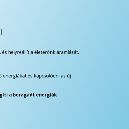
l
 és helyreállítja életerőnk áramlását.
ő energiákat és kapcsolódni az új
egíti a beragadt energiák