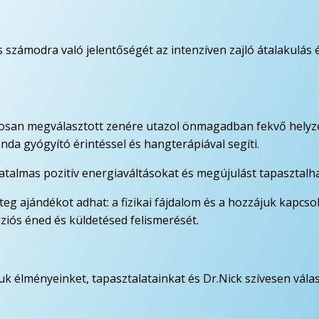
számodra való jelentőségét az intenzíven zajló átalakulás 
dosan megválasztott zenére utazol önmagadban fekvő helyz
nda gyógyító érintéssel és hangterápiával segíti.
atalmas pozitív energiaváltásokat és megújulást tapasztalh
eg ajándékot adhat: a fizikai fájdalom és a hozzájuk kapcso
iós éned és küldetésed felismerését.
uk élményeinket, tapasztalatainkat és Dr.Nick szívesen válas