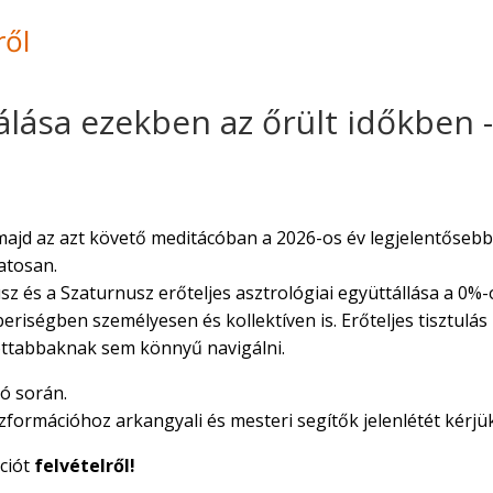
ről
álása ezekben az őrült időkben 
majd az azt követő meditácóban a 2026-os év legjelentősebb
atosan.
 és a Szaturnusz erőteljes asztrológiai együttállása a 0%-o
eriségben személyesen és kollektíven is. Erőteljes tisztulás 
ttabbaknak sem könnyű navigálni.
ió során.
zformációhoz arkangyali és mesteri segítők jelenlétét kérjük
ációt
felvételről!