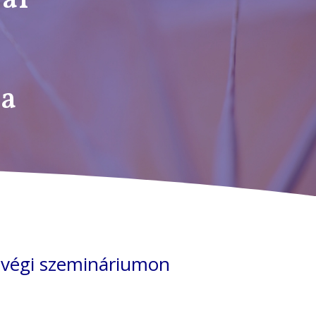
ta
étvégi szemináriumon