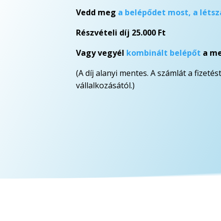
Vedd meg
a belépődet most, a létsz
Részvételi díj 25.000 Ft
Vagy vegyél
kombinált belépőt
a me
(A díj alanyi mentes. A számlát a fize
vállalkozásától.)