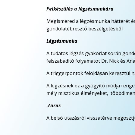
Felkészülés a légzésmunkára
Megismered a légzésmunka hátterét és 
gondolatébresztő beszélgetésből.
Légzésmunka
A tudatos légzés gyakorlat során gon
felszabadító folyamatot Dr. Nick és Ana
A triggerpontok feloldásán keresztül h
A légzésnek ez a gyógyító módja renget
mély misztikus élményeket, többdimenz
Zárás
A belső utazásról visszatérve megosztj