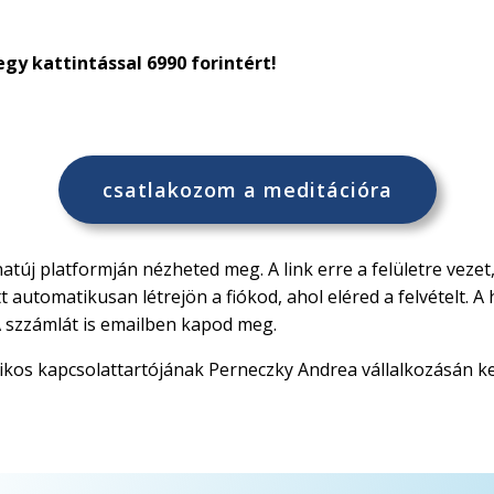
gy kattintással 6990 forintért!
csatlakozom a meditációra
natúj platformján nézheted meg. A link erre a felületre veze
tt automatikusan létrejön a fiókod, ahol eléred a felvételt.
A szzámlát is emailben kapod meg.
erikos kapcsolattartójának Perneczky Andrea vállalkozásán ke