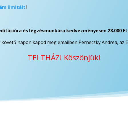
ám limitált
!
ditációra és légzésmunkára kedvezményesen 28.000 Ft
tést követő napon kapod meg emailben Perneczky Andrea, az 
TELTHÁZ! Köszönjük!