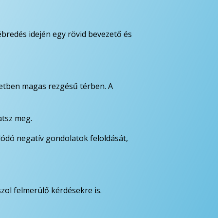
ébredés idején egy rövid bevezető és
etben magas rezgésű térben. A
atsz meg.
lódó negatív gondolatok feloldását,
zol felmerülő kérdésekre is.