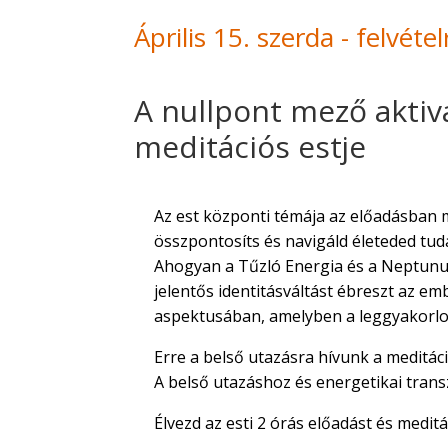
Április 15. szerda - felvétel
A nullpont mező aktiv
meditációs estje
Az est központi témája az előadásban 
összpontosíts és navigáld életeded tud
Ahogyan a Tűzló Energia és a Neptunusz
jelentős identitásváltást ébreszt az emb
aspektusában, amelyben a leggyakorlo
Erre a belső utazásra hívunk a meditác
A belső utazáshoz és energetikai trans
Élvezd az esti 2 órás előadást és medit