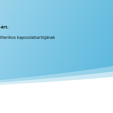
-ért.
Etherikos kapcsolattartójának