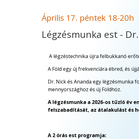
Április 17. péntek 18-20h
Légzésmunka est - Dr
A légzéstechnika újra felbukkanó erőtel
A Föld egy új frekvenciára ébred, és újj
Dr. Nick és Ananda egy légzésmunka fol
mennyországhoz és új Földhöz.
A légzésmunka a 2026-os tűzló év en
felszabadítását, az átalakulást és he
A 2 órás est programja: