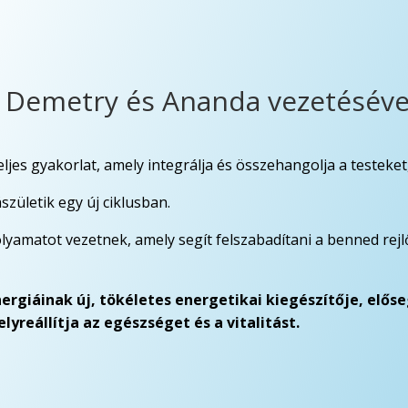
. Demetry és Ananda vezetéséve
jes gyakorlat, amely integrálja és összehangolja a testeket,
ászületik egy új ciklusban.
yamatot vezetnek, amely segít felszabadítani a benned rejl
ergiáinak új, tökéletes energetikai kiegészítője, elős
lyreállítja az egészséget és a vitalitást.