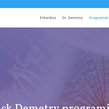
Etherikos
Dr. Demetry
Programok
ick Demetry programj