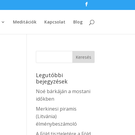
Meditációk
Kapcsolat
Blog
Legutóbbi
bejegyzések
Noé bárkáján a mostani
időkben
Merkinesi piramis
(Litvánia)
élménybeszámoló
A Föld tiszteletére a Föld