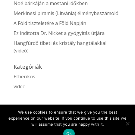
Noé bárkáján a mostani időkben
Merkinesi piramis (Litvánia) élménybeszámoló
A Föld tiszteletére a Föld Napján
Ez indította Dr. Nicket a gyógyítás útjára
Hangfürdő tibeti és kristály hangtálakkal
(videó)
Kategóriák
Etherikos
videó
We use cookies to ensure that we give you the best
experience on our website. If you continue to use this site we
will assume that you are happy with it.
WebshopCompany ltd - London
WebshopCompany ltd - London
Ok