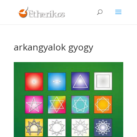
arkangyalok gyogy