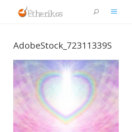
AdobeStock_72311339S