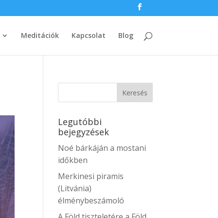
Meditációk
Kapcsolat
Blog
Legutóbbi
bejegyzések
Noé bárkáján a mostani
időkben
Merkinesi piramis
(Litvánia)
élménybeszámoló
A Föld tiszteletére a Föld