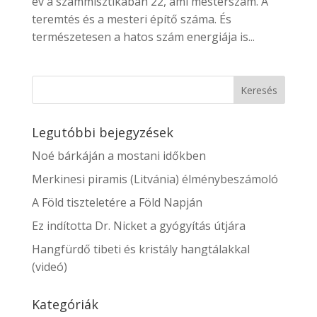
év a számmisztikában 22, ami mesterszám. A
teremtés és a mesteri építő száma. És
természetesen a hatos szám energiája is...
Legutóbbi bejegyzések
Noé bárkáján a mostani időkben
Merkinesi piramis (Litvánia) élménybeszámoló
A Föld tiszteletére a Föld Napján
Ez indította Dr. Nicket a gyógyítás útjára
Hangfürdő tibeti és kristály hangtálakkal
(videó)
Kategóriák