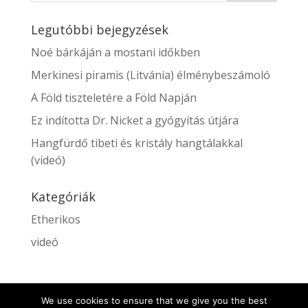
Legutóbbi bejegyzések
Noé bárkáján a mostani időkben
Merkinesi piramis (Litvánia) élménybeszámoló
A Föld tiszteletére a Föld Napján
Ez indította Dr. Nicket a gyógyítás útjára
Hangfürdő tibeti és kristály hangtálakkal
(videó)
Kategóriák
Etherikos
videó
We use cookies to ensure that we give you the best