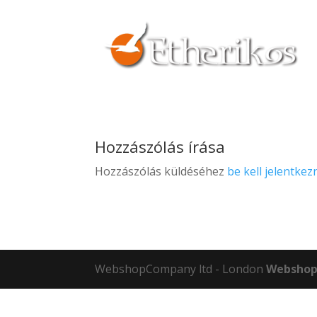
Hozzászólás írása
Hozzászólás küldéséhez
be kell jelentkez
WebshopCompany ltd - London
Webshop