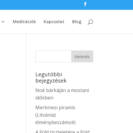
Meditációk
Kapcsolat
Blog
Legutóbbi
bejegyzések
Noé bárkáján a mostani
időkben
Merkinesi piramis
(Litvánia)
élménybeszámoló
A Föld tiszteletére a Föld