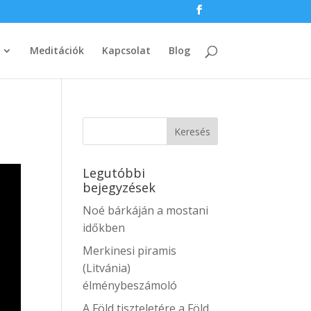
Meditációk
Kapcsolat
Blog
Legutóbbi
bejegyzések
Noé bárkáján a mostani
időkben
Merkinesi piramis
(Litvánia)
élménybeszámoló
A Föld tiszteletére a Föld