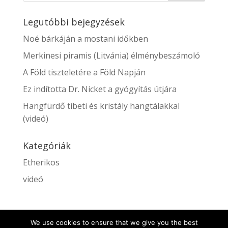
Legutóbbi bejegyzések
Noé bárkáján a mostani időkben
Merkinesi piramis (Litvánia) élménybeszámoló
A Föld tiszteletére a Föld Napján
Ez indította Dr. Nicket a gyógyítás útjára
Hangfürdő tibeti és kristály hangtálakkal
(videó)
Kategóriák
Etherikos
videó
We use cookies to ensure that we give you the best