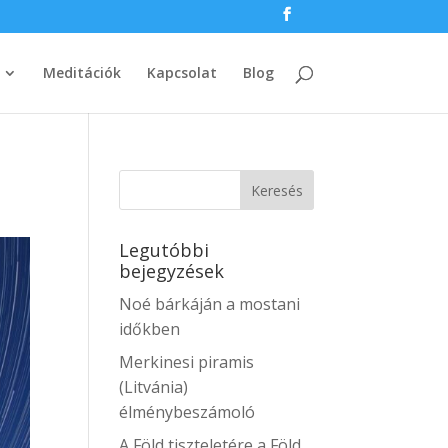
Meditációk
Kapcsolat
Blog
Legutóbbi
bejegyzések
Noé bárkáján a mostani
időkben
Merkinesi piramis
(Litvánia)
élménybeszámoló
A Föld tiszteletére a Föld